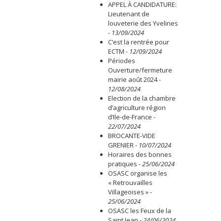
APPEL À CANDIDATURE:
Lieutenant de
louveterie des Yvelines
-
13/09/2024
C’est la rentrée pour
ECTM
-
12/09/2024
Périodes
Ouverture/fermeture
mairie août 2024
-
12/08/2024
Election de la chambre
d’agriculture région
d’Ile-de-France
-
22/07/2024
BROCANTE-VIDE
GRENIER
-
10/07/2024
Horaires des bonnes
pratiques
-
25/06/2024
OSASC organise les
« Retrouvailles
Villageoises »
-
25/06/2024
OSASC les Feux de la
Saint Jean
-
24/06/2024