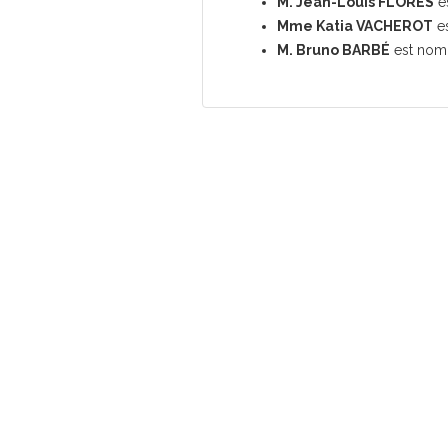
M. Jean-Louis FLORES
e
Mme Katia VACHEROT
e
M. Bruno BARBÉ
est no