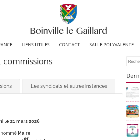
FANCE
LIENS UTILES
CONTACT
SALLE POLYVALENTE
t commissions
Recher
Derni
sions
Les syndicats et autres instances
ni le 21 mars 2026
.
 nommé
Maire
er