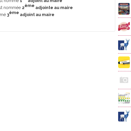
st nommé
1
adjoint au maire
ème
st nommée
2
adjointe au maire
ème
mmé
3
adjoint au maire